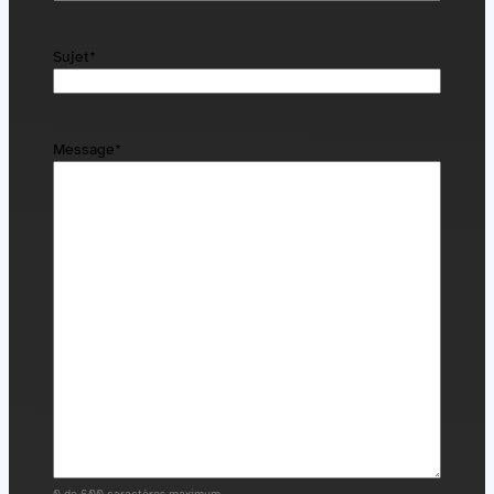
Sujet
*
Message
*
0 de 600 caractères maximum