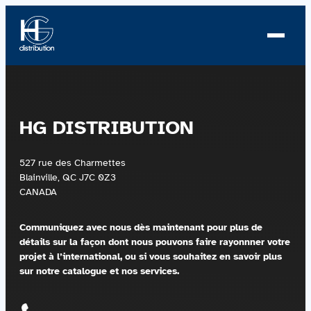
Aller
au
contenu
À propos
HG DISTRIBUTION
Profil
527 rue des Charmettes
Nouvelles
Blainville, QC J7C 0Z3
CANADA
Équipe
Communiquez avec nous dès maintenant pour plus de
Équipe
détails sur la façon dont nous pouvons faire rayonnner
votre
projet à l’international, ou si vous souhaitez en savoir plus
sur notre catalogue et nos services.
Catalogue