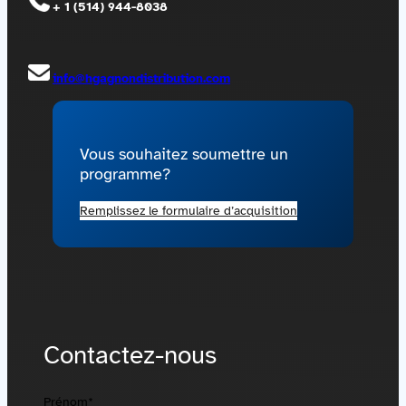
+ 1 (514) 944-8038
Contactez-nous
Acquisitions
info@hgagnondistribution.com
Vous souhaitez soumettre un
programme?
Remplissez le formulaire d’acquisition
Contactez-nous
Prénom
*