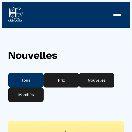
Aller
au
contenu
À propos
Nouvelles
Profil
Nouvelles
Tous
Prix
Nouvelles
Équipe
Marchés
Équipe
Catalogue