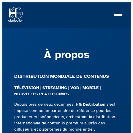
Aller
au
contenu
À propos
À propos
Profil
Nouvelles
DISTRIBUTION MONDIALE DE CONTENUS
Équipe
TÉLÉVISION | STREAMING | VOD | MOBILE |
NOUVELLES PLATEFORMES
Équipe
Depuis près de deux décennies,
HG Distribution
s’est
imposé comme un partenaire de référence pour les
producteurs indépendants, orchestrant la distribution
Catalogue
internationale de contenus premium auprès des
diffuseurs et plateformes du monde entier.