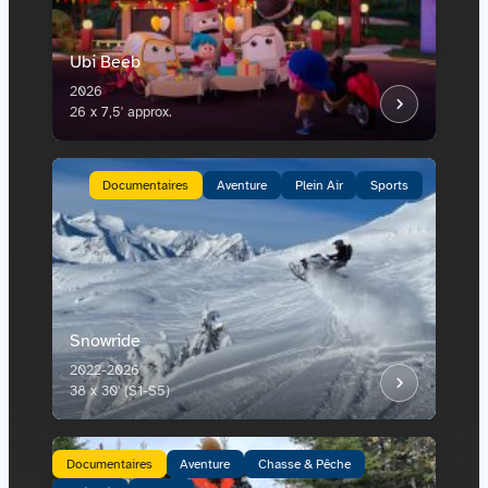
Ubi Beeb
2026
26 x 7,5' approx.
Documentaires
Aventure
Plein Air
Sports
Snowride
2022-2026
38 x 30' (S1-S5)
Documentaires
Aventure
Chasse & Pêche