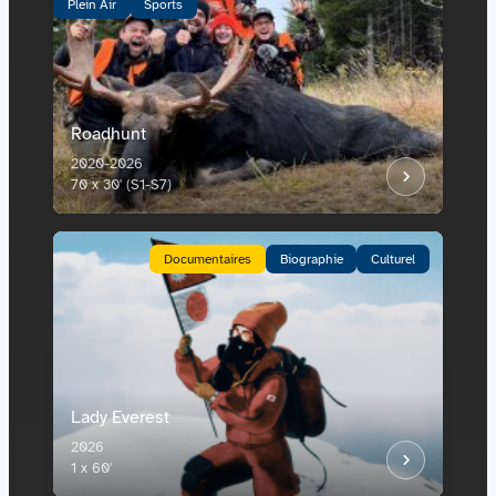
Plein Air
Sports
Roadhunt
2020-2026
70 x 30' (S1-S7)
Documentaires
Biographie
Culturel
Lady Everest
2026
1 x 60'