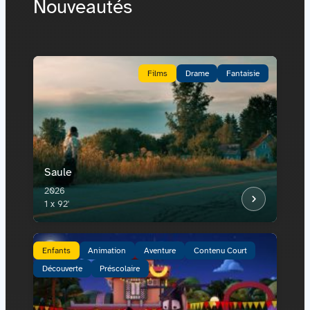
Nouveautés
Films
Drame
Fantaisie
Saule
2026
1 x 92'
Enfants
Animation
Aventure
Contenu Court
Découverte
Préscolaire