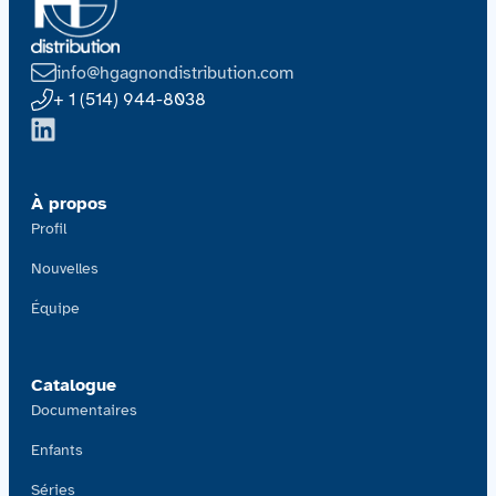
Contactez-nous
info@hgagnondistribution.com
Acquisitions
+ 1 (514) 944-8038
À propos
Profil
Nouvelles
Équipe
Catalogue
Documentaires
Enfants
Séries