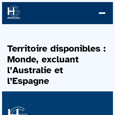
À propos
Territoire disponibles :
Profil
Monde, excluant
Nouvelles
l’Australie et
Équipe
l’Espagne
Équipe
Catalogue