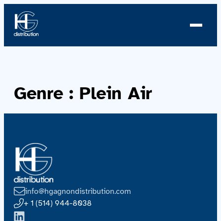
À propos
Genre :
Plein Air
Profil
Nouvelles
Équipe
Équipe
info@hgagnondistribution.com
Catalogue
+ 1 (514) 944-8038