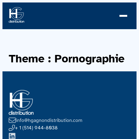
À propos
Theme :
Pornographie
Profil
Nouvelles
Équipe
Équipe
info@hgagnondistribution.com
Catalogue
+ 1 (514) 944-8038