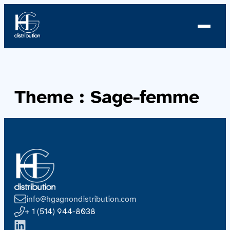
À propos
Theme :
Sage-femme
Profil
Nouvelles
Équipe
Équipe
info@hgagnondistribution.com
Catalogue
+ 1 (514) 944-8038