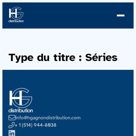
À propos
Type du titre :
Séries
Profil
Nouvelles
Équipe
Équipe
info@hgagnondistribution.com
Catalogue
+ 1 (514) 944-8038