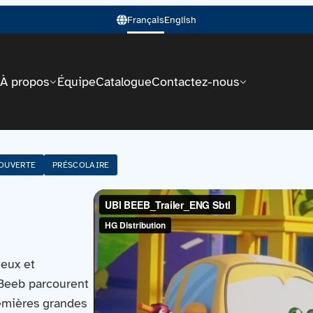
Français
English
À propos
Équipe
Catalogue
Contactez-nous
OUVERTE
PRÉSCOLAIRE
eux et
 Beeb parcourent
emières grandes