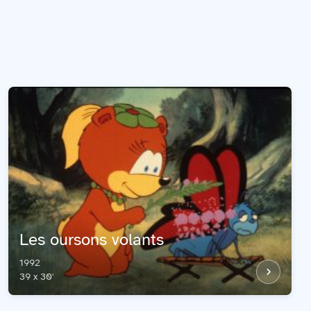
Les oursons volants
1992
39 x 30'