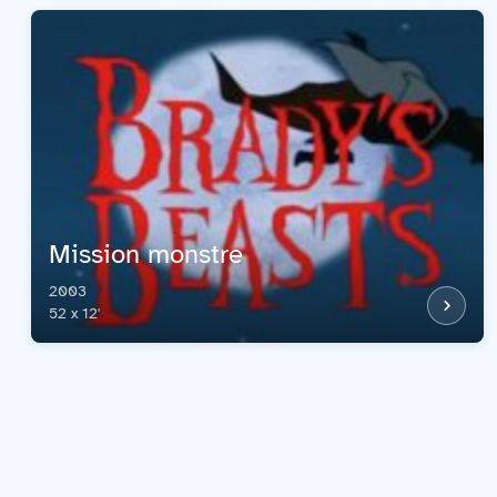
Mission monstre
2003
52 x 12'