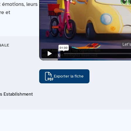
t émotions, leurs
re et
NALE
Exporter la fiche
s Establishment