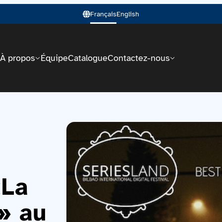
Français
English
À propos
Équipe
Catalogue
Contactez-nous
«La
» au