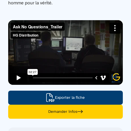
homme pour la vérité.
Contactez-nous
Acquisitions
Exporter la fiche
Demander infos