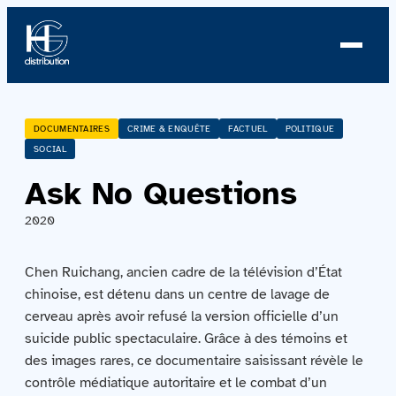
À propos
DOCUMENTAIRES
CRIME & ENQUÊTE
FACTUEL
POLITIQUE
SOCIAL
Profil
Ask No Questions
Nouvelles
2020
Équipe
Chen Ruichang, ancien cadre de la télévision d’État
chinoise, est détenu dans un centre de lavage de
Équipe
cerveau après avoir refusé la version officielle d’un
suicide public spectaculaire. Grâce à des témoins et
Catalogue
des images rares, ce documentaire saisissant révèle le
contrôle médiatique autoritaire et le combat d’un