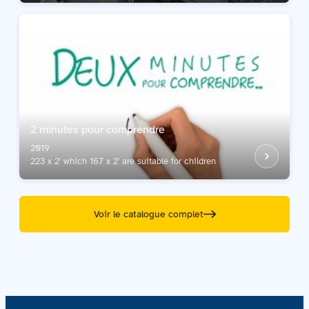
2 minutes pour comprendre
2019
223 x 2' which 167 x 2' are suitable for children
Voir le catalogue complet