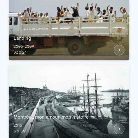
Landing
2005-2009
32 x 24'
Montréal, mon amour, mon histoire
2016
5 x 60'