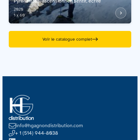
Pyrénéistes, ascensionner, sentir, écrire
2020
1 x 60'
Voir le catalogue complet
info@hgagnondistribution.com
+ 1 (514) 944-8038