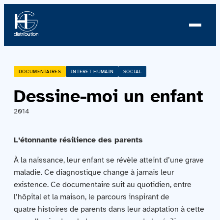
À propos
DOCUMENTAIRES
INTÉRÊT HUMAIN
SOCIAL
Dessine-moi un enfant
Profil
2014
Nouvelles
L’étonnante résilience des parents
Équipe
À la naissance, leur enfant se révèle atteint d’une grave
Équipe
maladie. Ce diagnostique change à jamais leur
existence. Ce documentaire suit au quotidien, entre
l’hôpital et la maison, le parcours inspirant de
Catalogue
quatre histoires de parents dans leur adaptation à cette