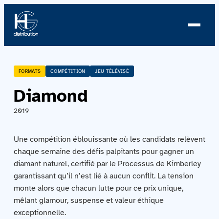
À propos
FORMATS
COMPÉTITION
JEU TÉLÉVISÉ
Diamond
Profil
2019
Nouvelles
Une compétition éblouissante où les candidats relèvent
Équipe
chaque semaine des défis palpitants pour gagner un
diamant naturel, certifié par le Processus de Kimberley
Équipe
garantissant qu’il n’est lié à aucun conflit. La tension
monte alors que chacun lutte pour ce prix unique,
Catalogue
mêlant glamour, suspense et valeur éthique
exceptionnelle.