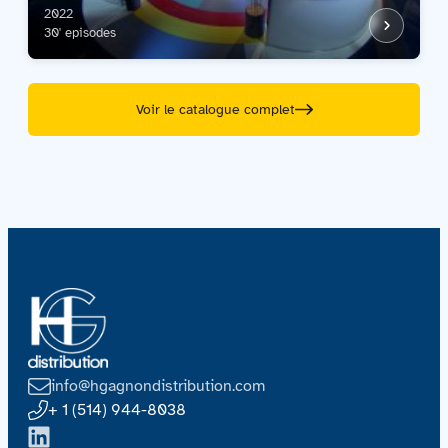
2022
30' episodes
Voir le catalogue complet
info@hgagnondistribution.com
+ 1 (514) 944-8038