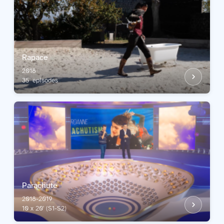
Rapace
2018
35' episodes
Parachute
2018-2019
10 x 20' (S1-S2)