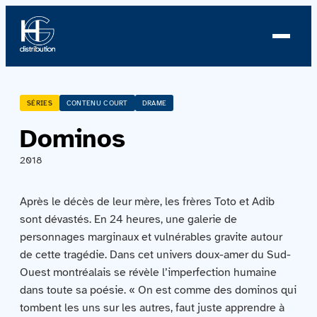
À propos
SÉRIES
CONTENU COURT
DRAME
Dominos
Profil
2018
Nouvelles
Après le décès de leur mère, les frères Toto et Adib
Équipe
sont dévastés. En 24 heures, une galerie de
personnages marginaux et vulnérables gravite autour
Équipe
de cette tragédie. Dans cet univers doux-amer du Sud-
Ouest montréalais se révèle l’imperfection humaine
Catalogue
dans toute sa poésie. « On est comme des dominos qui
tombent les uns sur les autres, faut juste apprendre à