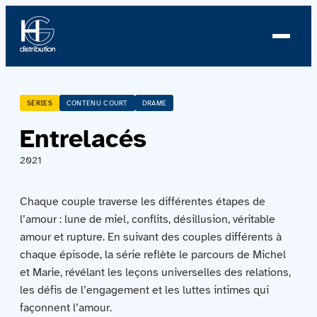
À propos
SÉRIES
CONTENU COURT
DRAME
Entrelacés
Profil
2021
Nouvelles
Chaque couple traverse les différentes étapes de
Équipe
l’amour : lune de miel, conflits, désillusion, véritable
amour et rupture. En suivant des couples différents à
Équipe
chaque épisode, la série reflète le parcours de Michel
et Marie, révélant les leçons universelles des relations,
Catalogue
les défis de l’engagement et les luttes intimes qui
façonnent l’amour.