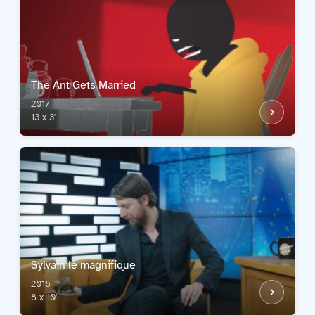
The Ant Gets Married
2017
13 x 3'
Sylvain le magnifique
2018
8 x 10'