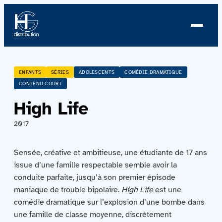
À propos
ENFANTS
SÉRIES
ADOLESCENTS
COMÉDIE DRAMATIQUE
CONTENU COURT
Profil
High Life
Nouvelles
2017
Équipe
Sensée, créative et ambitieuse, une étudiante de 17 ans
issue d’une famille respectable semble avoir la
Équipe
conduite parfaite, jusqu’à son premier épisode
maniaque de trouble bipolaire.
High Life
est une
Catalogue
comédie dramatique sur l’explosion d’une bombe dans
une famille de classe moyenne, discrètement