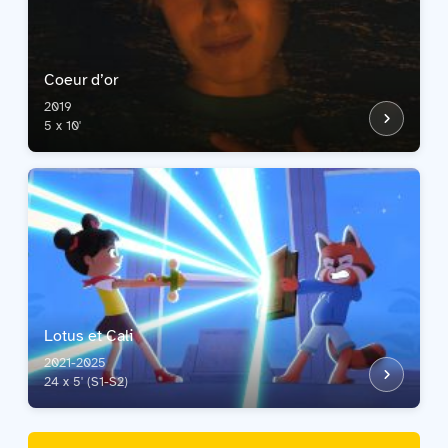
Coeur d’or
2019
5 x 10'
Lotus et Cali
2021-2025
24 x 5' (S1-S2)