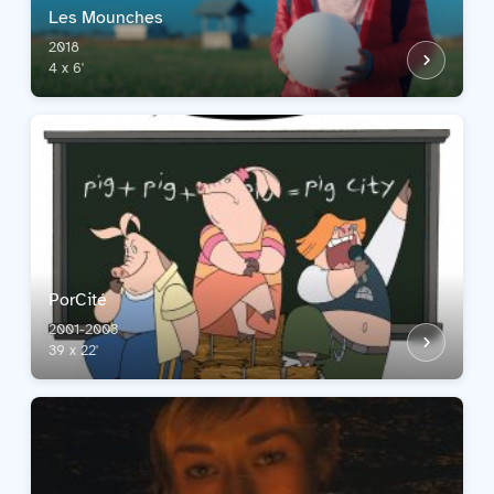
Les Mounches
2018
4 x 6'
PorCité
2001-2003
39 x 22'