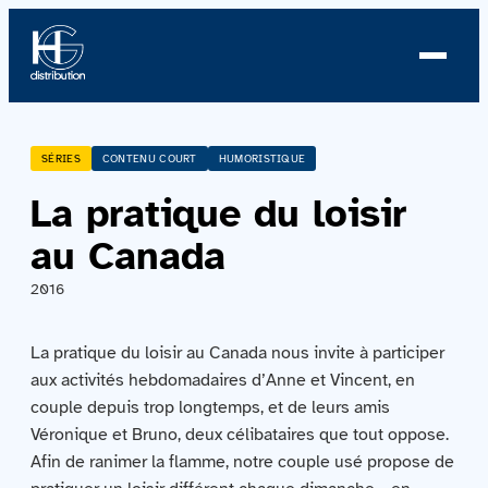
À propos
SÉRIES
CONTENU COURT
HUMORISTIQUE
La pratique du loisir
Profil
au Canada
Nouvelles
2016
Équipe
La pratique du loisir au Canada nous invite à participer
Équipe
aux activités hebdomadaires d’Anne et Vincent, en
couple depuis trop longtemps, et de leurs amis
Véronique et Bruno, deux célibataires que tout oppose.
Catalogue
Afin de ranimer la flamme, notre couple usé propose de