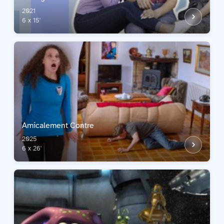
2021
6 x 15'
Amicalement Contre
2025
6 x 26'