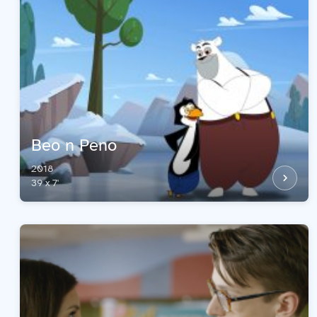
Beo n Peno
2018
39 x 7'