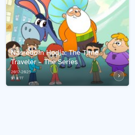
Nasreddin Hodja: The Time
Traveler – The Series
2017-2025
91 x 11'