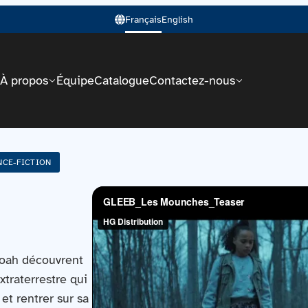
Français
English
À propos
Équipe
Catalogue
Contactez-nous
NCE-FICTION
Noah découvrent
traterrestre qui
t rentrer sur sa