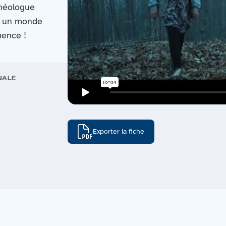
chéologue
s un monde
mence !
NALE
Exporter la fiche