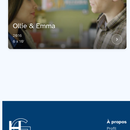
Ollie & Emma
2016
6 x 10'
À propos
Profil