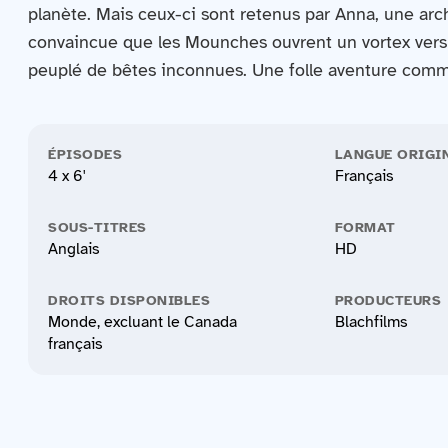
planète. Mais ceux-ci sont retenus par Anna, une ar
convaincue que les Mounches ouvrent un vortex ver
peuplé de bêtes inconnues. Une folle aventure com
ÉPISODES
LANGUE ORIGI
4 x 6'
Français
SOUS-TITRES
FORMAT
Anglais
HD
DROITS DISPONIBLES
PRODUCTEURS
Monde, excluant le Canada
Blachfilms
français