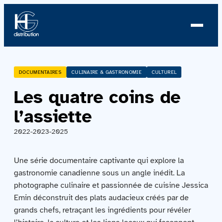
À propos
DOCUMENTAIRES
CULINAIRE & GASTRONOMIE
CULTUREL
Les quatre coins de
Profil
l’assiette
Nouvelles
2022-2023-2025
Équipe
Une série documentaire captivante qui explore la
Équipe
gastronomie canadienne sous un angle inédit. La
photographe culinaire et passionnée de cuisine Jessica
Emin déconstruit des plats audacieux créés par de
Catalogue
grands chefs, retraçant les ingrédients pour révéler