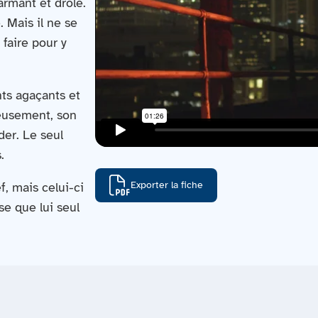
armant et drôle.
. Mais il ne se
 faire pour y
nts agaçants et
reusement, son
der. Le seul
.
Exporter la fiche
, mais celui-ci
e que lui seul