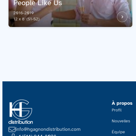
People Like Us
2016-2019
12 x 8' (S1-S2)
À propos
Profil
Nouvelles
info@hgagnondistribution.com
Équipe