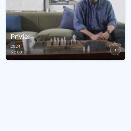
Privier
2024
6 x 60'