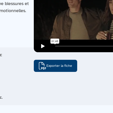
e blessures et
émotionnelles.
E
Exporter la fiche
c.