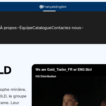
Français
English
À propos
Équipe
Catalogue
Contactez-nous
LD
rophe minière,
GOLD, le groupe
drame. Leur