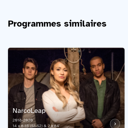
Programmes similaires
NarcoLeap
2018-2020
14 x 8-15' (S1-S2) & 2 x 84'