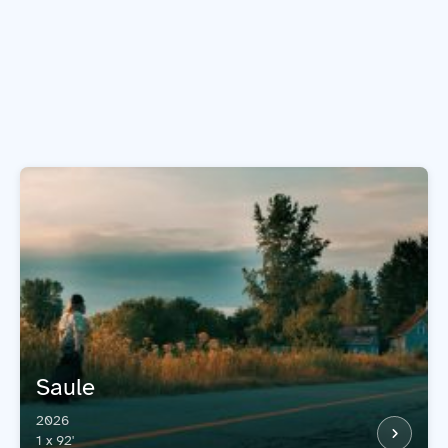
Saule
2026
1 x 92'