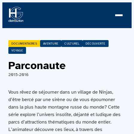
À propos
DOCUMENTAIRES
AVENTURE
CULTUREL
DÉCOUVERTE
VOYAGE
Profil
Parconaute
Nouvelles
2015-2016
Équipe
Vous rêvez de séjourner dans un village de Ninjas,
d’être bercé par une sirène ou de vous époumoner
Équipe
dans la plus haute montagne russe du monde? Cette
série explore l’univers insolite, déjanté et ludique des
Catalogue
parcs d’attractions thématiques du monde entier.
L’animateur découvre ces lieux, à travers des