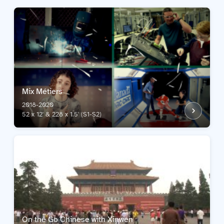
Mix Métiers
2018-2020
52 x 12' & 228 x 1.5' (S1-S2)
On the Go Chinese with Xinwen