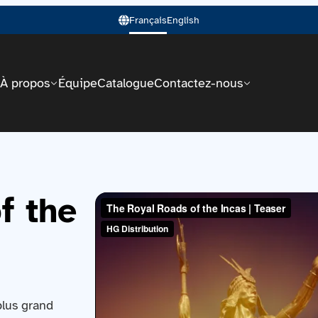
Français
English
À propos
Équipe
Catalogue
Contactez-nous
f the
plus grand