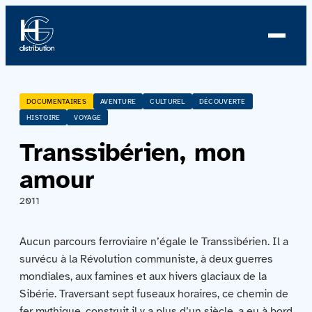
À propos
DOCUMENTAIRES
AVENTURE
CULTUREL
DÉCOUVERTE
HISTOIRE
VOYAGE
Profil
Transsibérien, mon
Nouvelles
amour
2011
Équipe
Équipe
Aucun parcours ferroviaire n’égale le Transsibérien. Il a
survécu à la Révolution communiste, à deux guerres
mondiales, aux famines et aux hivers glaciaux de la
Catalogue
Sibérie. Traversant sept fuseaux horaires, ce chemin de
fer mythique, construit il y a plus d’un siècle, a eu à bord