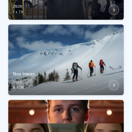
2020
1 x 79'
Nos traces
2024
6 x 30'