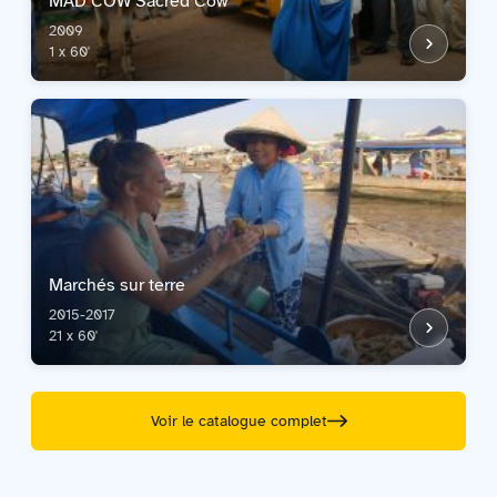
MAD COW Sacred Cow
2009
1 x 60'
Marchés sur terre
2015-2017
21 x 60'
Voir le catalogue complet