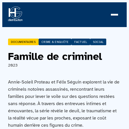
À propos
DOCUMENTAIRES
CRIME & ENQUÊTE
FACTUEL
SOCIAL
Famille de criminel
Profil
2023
Nouvelles
Annie-Soleil Proteau et Félix Séguin explorent la vie de
Équipe
criminels notoires assassinés, rencontrant leurs
familles pour lever le voile sur des questions restées
Équipe
sans réponse. À travers des entrevues intimes et
émouvantes, la série révèle le deuil, le traumatisme et
Catalogue
la réalité vécue par les proches, exposant le coût
humain derrière ces figures du crime.