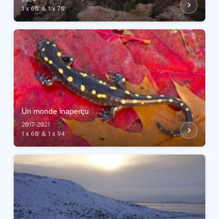
1 x 60' & 1 x 70'
Un monde inaperçu
2017-2021
1 x 60' & 1 x 94'