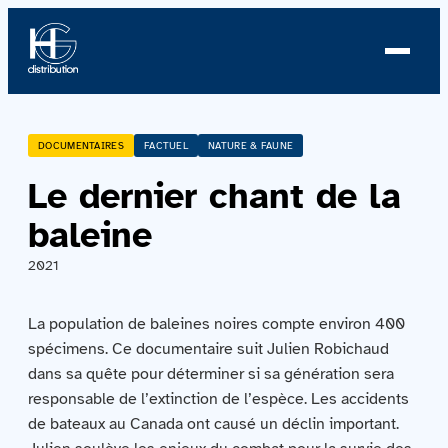
À propos
DOCUMENTAIRES
FACTUEL
NATURE & FAUNE
Le dernier chant de la
Profil
baleine
Nouvelles
2021
Équipe
La population de baleines noires compte environ 400
Équipe
spécimens. Ce documentaire suit Julien Robichaud
dans sa quête pour déterminer si sa génération sera
responsable de l’extinction de l’espèce. Les accidents
Catalogue
de bateaux au Canada ont causé un déclin important.