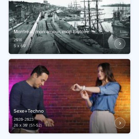
Montréal, mon amour, mon histoire
2016
5 x 60'
Sexe+Techno
2020-2023
26 x 30' (S1-S2)