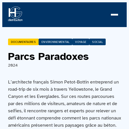
À propos
DOCUMENTAIRES
ENVIRONNEMENTAL
VOYAGE
SOCIAL
Parcs Paradoxes
Profil
2024
Nouvelles
L’architecte français Simon Petot-Bottin entreprend un
Équipe
road-trip de six mois à travers Yellowstone, le Grand
Canyon et les Everglades. Sur ces routes parcourues
Équipe
par des millions de visiteurs, amateurs de nature et de
selfies, il rencontre rangers et experts pour relever un
Catalogue
défi étonnant comprendre comment les parcs nationaux
américains préservent leurs paysages grâce au béton.