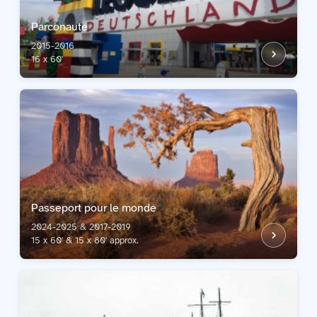
Parconaute
2015-2016
16 x 60'
Passeport pour le monde
2024-2025 & 2017-2019
15 x 60' & 15 x 80' approx.