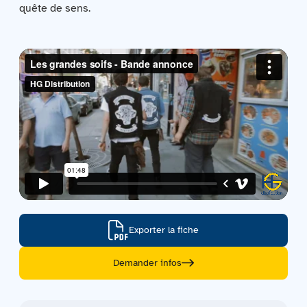
quête de sens.
Contactez-nous
Acquisitions
Exporter la fiche
Demander infos