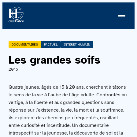
À propos
DOCUMENTAIRES
FACTUEL
INTÉRÊT HUMAIN
Les grandes soifs
Profil
2015
Nouvelles
Quatre jeunes, âgés de 15 à 20 ans, cherchent à tâtons
Équipe
le sens de la vie à l’aube de l’âge adulte. Confrontés au
vertige, à la liberté et aux grandes questions sans
Équipe
réponse sur l’existence, la vie, la mort et la souffrance,
ils explorent des chemins peu fréquentés, oscillant
Catalogue
entre curiosité et incertitude. Un documentaire
introspectif sur la jeunesse, la découverte de soi et la